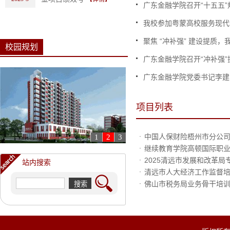
广东金融学院召开“十五五”规.
我校参加粤蒙高校服务现代化
聚焦 “冲补强” 建设提质，我.
校园规划
广东金融学院召开“冲补强”提.
广东金融学院党委书记李建军
项目列表
·
中国人保财险梧州市分公司“
1
2
3
·
继续教育学院高顿国际职
·
2025清远市发展和改革局
站内搜索
·
清远市人大经济工作监督
·
佛山市税务局业务骨干培